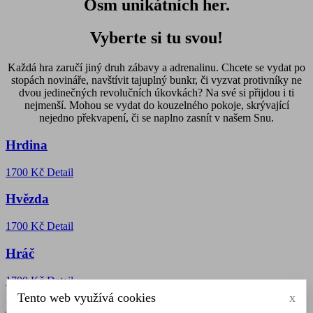
Osm unikátních her.
Vyberte si tu svou!
Každá hra zaručí jiný druh zábavy a adrenalinu. Chcete se vydat po
stopách novináře, navštívit tajuplný bunkr, či vyzvat protivníky ne
dvou jedinečných revolučních úkovkách? Na své si přijdou i ti
nejmenší. Mohou se vydat do kouzelného pokoje, skrývající
nejedno překvapení, či se naplno zasnít v našem Snu.
Hrdina
1700 Kč
Detail
Hvězda
1700 Kč
Detail
Hráč
1700 Kč
Detail
Tento web využívá cookies
x
Brána