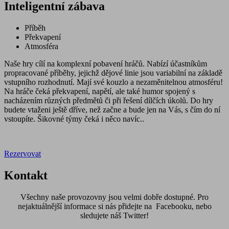
Inteligentní zábava
Příběh
Překvapení
Atmosféra
Naše hry cílí na komplexní pobavení hráčů. Nabízí účastníkům
propracované příběhy, jejichž dějové linie jsou variabilní na základě
vstupního rozhodnutí. Mají své kouzlo a nezaměnitelnou atmosféru!
Na hráče čeká překvapení, napětí, ale také humor spojený s
nacházením různých předmětů či při řešení dílčích úkolů. Do hry
budete vtaženi ještě dříve, než začne a bude jen na Vás, s čím do ní
vstoupíte. Šikovné týmy čeká i něco navíc..
Rezervovat
Kontakt
Všechny naše provozovny jsou velmi dobře dostupné. Pro
nejaktuálnější informace si nás přidejte na Facebooku, nebo
sledujete náš Twitter!