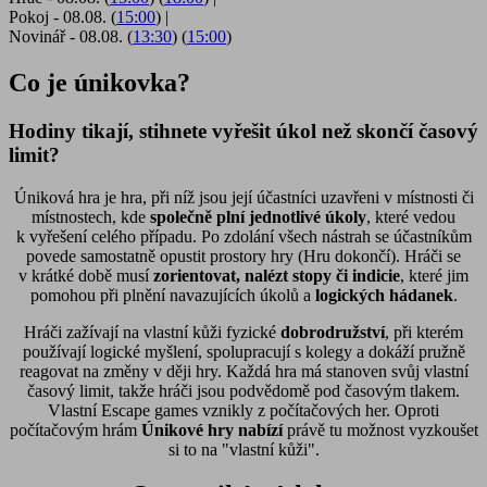
Pokoj - 08.08. (
15:00
)
|
Novinář - 08.08. (
13:30
) (
15:00
)
Co je únikovka?
Hodiny tikají, stihnete vyřešit úkol než skončí časový
limit?
Úniková hra je hra, při níž jsou její účastníci uzavřeni v místnosti či
místnostech, kde
společně plní jednotlivé úkoly
, které vedou
k vyřešení celého případu. Po zdolání všech nástrah se účastníkům
povede samostatně opustit prostory hry (Hru dokončí). Hráči se
v krátké době musí
zorientovat,
nalézt stopy či indicie
, které jim
pomohou při plnění navazujících úkolů a
logických hádanek
.
Hráči zažívají na vlastní kůži fyzické
dobrodružství
, při kterém
používají logické myšlení, spolupracují s kolegy a dokáží pružně
reagovat na změny v ději hry. Každá hra má stanoven svůj vlastní
časový limit, takže hráči jsou podvědomě pod časovým tlakem.
Vlastní Escape games vznikly z počítačových her. Oproti
počítačovým hrám
Únikové hry nabízí
právě tu možnost vyzkoušet
si to na "vlastní kůži".