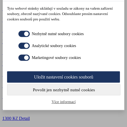
Tyto webové stránky ukládají v souladu se zákony na vašem zařízení
1700 Kč
Detail
soubory, obecně nazývané cookies. Odsouhlaste prosím nastavení
Vězení a Novinář - 100 minut
cookies souborů pro použití webu.
2300 Kč
Detail
Nezbytně nutné soubory cookies
Novinář
Analytické soubory cookies
1700 Kč
Detail
Marketingové soubory cookies
Pokoj
1500 Kč
Detail
Uložit nastavení cookies souborů
Sen
Povolit jen nezbytně nutné cookies
1500 Kč
Detail
Více informací
Oslava
1300 Kč
Detail