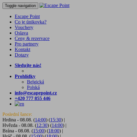
Toggle navigation
Escape Point
Co je únikovka?
Vouchery
Oslava
Ceny & rezervace
Pro partnery
Kontakt
Dotazy
Sledujte nás!
Prohlídky
Belgická
Polská
info@escapepoint.cz
+420 777 855 446
Poslední šance:
Hrdina - 08.08. (
14:00
) (
15:30
)
|
Hvězda - 08.08. (
12:30
) (
14:00
)
|
Brána - 08.08. (
15:00
) (
18:00
)
|
Hráč - 08.08. (
15:00
) (
18:00
)
|