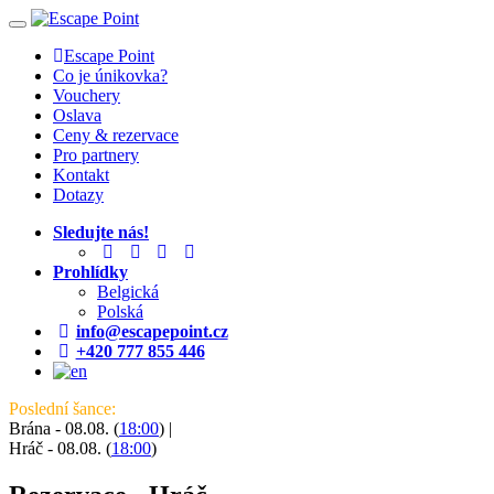
Toggle
navigation
Escape Point
Co je únikovka?
Vouchery
Oslava
Ceny & rezervace
Pro partnery
Kontakt
Dotazy
Sledujte nás!
Prohlídky
Belgická
Polská
info@escapepoint.cz
+420 777 855 446
Poslední šance:
Brána - 08.08. (
18:00
)
|
Hráč - 08.08. (
18:00
)