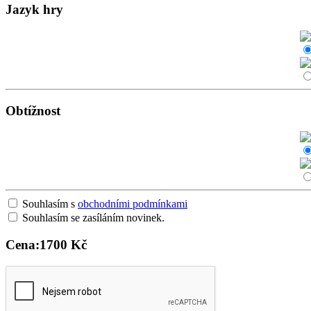
Jazyk hry
Obtížnost
Souhlasím s
obchodními podmínkami
Souhlasím se zasíláním novinek.
Cena:
1700 Kč