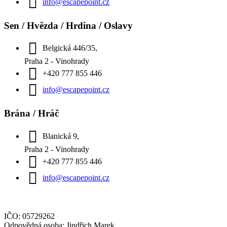
info@escapepoint.cz
Sen / Hvězda / Hrdina / Oslavy
Belgická 446/35,
Praha 2 - Vinohrady
+420 777 855 446
info@escapepoint.cz
Brána / Hráč
Blanická 9,
Praha 2 - Vinohrady
+420 777 855 446
info@escapepoint.cz
IČO: 05729262
Odpovědná osoba: Jindřich Marek