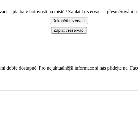
aci = platba v hotovosti na místě / Zaplatit rezervaci = přesměrování n
Dokončit
rezervaci
Zaplatit
rezervaci
i dobře dostupné. Pro nejaktuálnější informace si nás přidejte na Face